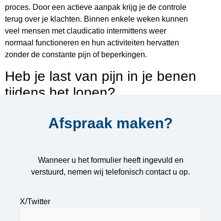
proces. Door een actieve aanpak krijg je de controle
terug over je klachten. Binnen enkele weken kunnen
veel mensen met claudicatio intermittens weer
normaal functioneren en hun activiteiten hervatten
zonder de constante pijn of beperkingen.
Heb je last van pijn in je benen
tijdens het lopen?
Neem dan contact met ons op! Wij helpen je graag om
Afspraak maken?
weer vrijer en met minder pijn te bewegen.
Wanneer u het formulier heeft ingevuld en
verstuurd, nemen wij telefonisch contact u op.
X/Twitter